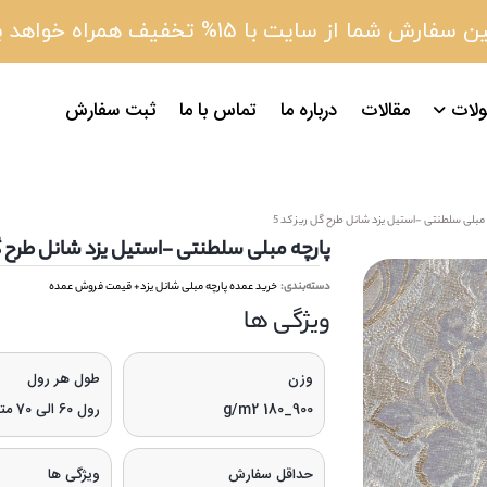
 سفارش شما از سایت با 15% تخفیف همراه خواهد بود
لات
مقالات
درباره ما
تماس با ما
ثبت سفارش
 مبلی سلطنتی -استیل یزد شانل طرح گل ریز کد 5
پارچه مبلی سلطنتی -استیل یزد شانل طرح گل
دسته‌بندی:
خرید عمده پارچه مبلی شانل یزد+ قیمت فروش عمده
ویژگی‌ ها
وزن
طول هر رول
900_180 g/m2
رول 60 الی 70 متری
حداقل سفارش
ویژگی ها