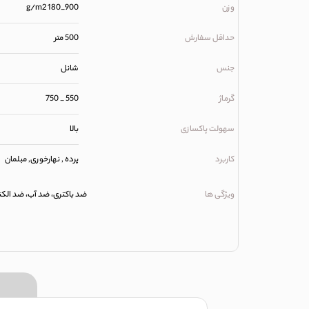
وزن
900_180 g/m2
حداقل سفارش
500 متر
جنس
شانل
گرماژ
550 _ 750
سهولت پاکسازی
بالا
کاربرد
پرده , نهارخوری, مبلمان
ویژگی ها
ضد باکتری، ضد آب، ضد الکتری