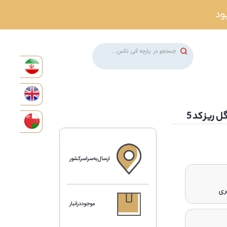
 ریز کد 5
ارسال‌به‌سراسرکشور
موجوددرانبار