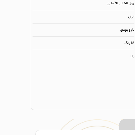
رول 60 الی 70 متری
ایران
تار و پودی
18 رنگ
بالا