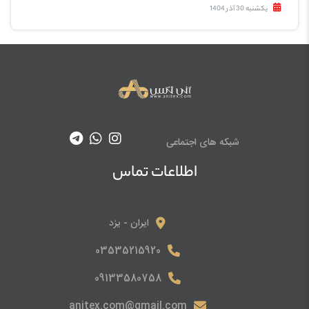
یکشنبه 30 آذر 1404
شبکه های اجتماعی
اطلاعات تماس
ایران - یزد
03535215920
09133580758
anitex.com@gmail.com