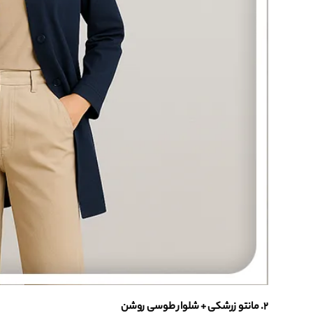
۲. مانتو زرشکی + شلوار طوسی روشن