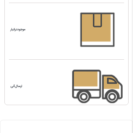
موجوددرانبار
ارسال‌آنی