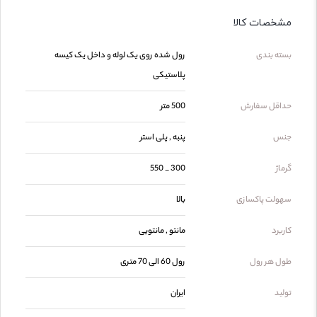
مشخصات کالا
بسته بندی
رول شده روی یک لوله و داخل یک کیسه
پلاستیکی
حداقل سفارش
500 متر
جنس
پنبه , پلی استر
گرماژ
300 _ 550
سهولت پاکسازی
بالا
کاربرد
مانتو , مانتویی
طول هر رول
رول 60 الی 70 متری
تولید
ایران