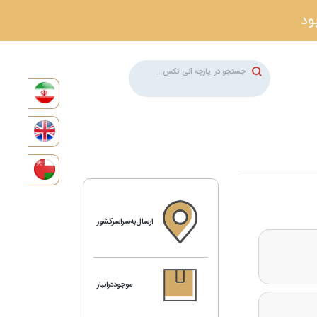
ارسال‌به‌سراسرکشور
موجوددرانبار