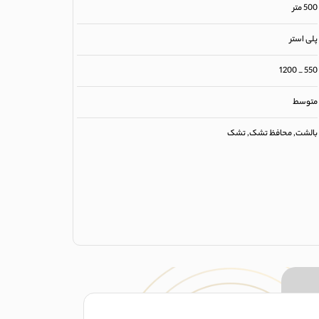
500 متر
پلی استر
550 _ 1200
متوسط
بالشت, محافظ تشک, تشک