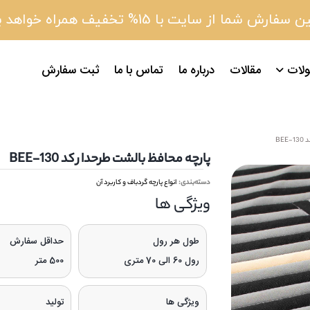
 سفارش شما از سایت با 15% تخفیف همراه خواهد بود
لات
مقالات
درباره ما
تماس با ما
ثبت سفارش
BE
پارچه محافظ بالشت طرحدار کد 130-BEE
دسته‌بندی:
انواع پارچه گردباف و کاربرد آن
ویژگی‌ ها
طول هر رول
حداقل سفارش
رول 60 الی 70 متری
500 متر
ویژگی ها
تولید