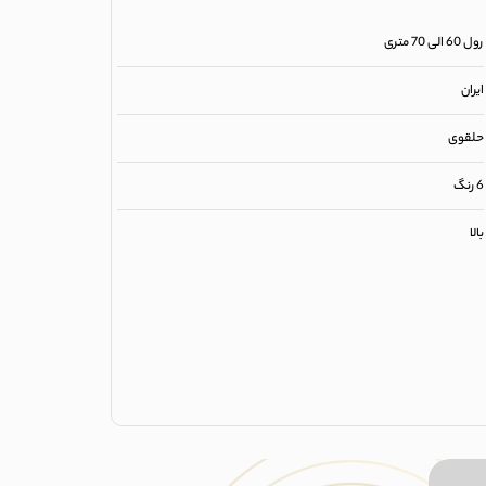
رول 60 الی 70 متری
ایران
حلقوی
6 رنگ
بالا