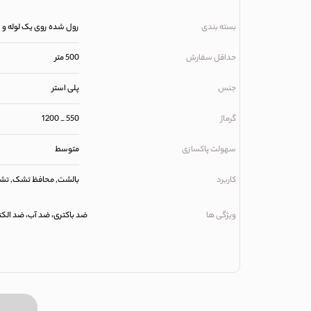
بسته بندی
رول شده روی یک لوله و 
حداقل سفارش
500 متر
جنس
پلی استر
گرماژ
550 _ 1200
سهولت پاکسازی
متوسط
کاربرد
بالشت, محافظ تشک, ت
ویژگی ها
ضد باکتری، ضد آب، ضد الکتری