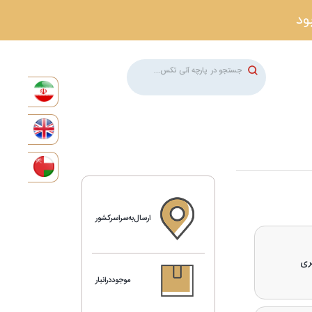
ارسال‌به‌سراسرکشور
موجوددرانبار