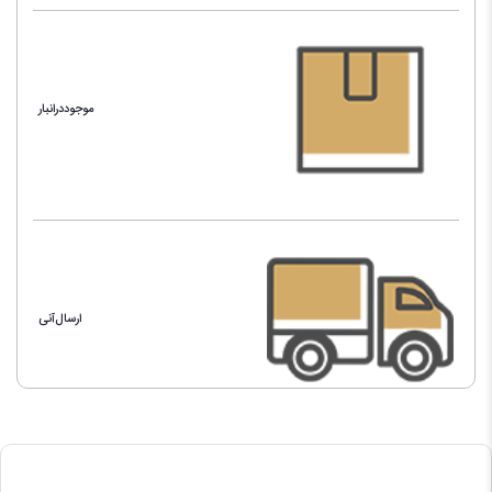
موجوددرانبار
ارسال‌آنی