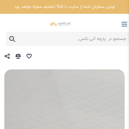
اولین سفارش شما از سایت با 15% تخفیف همراه خواهد بود
پارچه آنی تکس
خرید پارچه تشک و ملحفه ای + قیمت پارچه تشک عروس