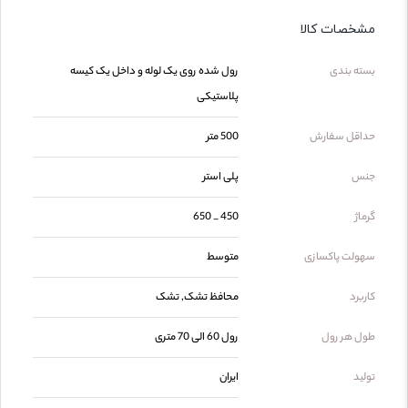
مشخصات کالا
بسته بندی
رول شده روی یک لوله و داخل یک کیسه
پلاستیکی
حداقل سفارش
500 متر
جنس
پلی استر
گرماژ
450 _ 650
سهولت پاکسازی
متوسط
کاربرد
محافظ تشک, تشک
طول هر رول
رول 60 الی 70 متری
تولید
ایران