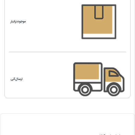
موجوددرانبار
ارسال‌آنی