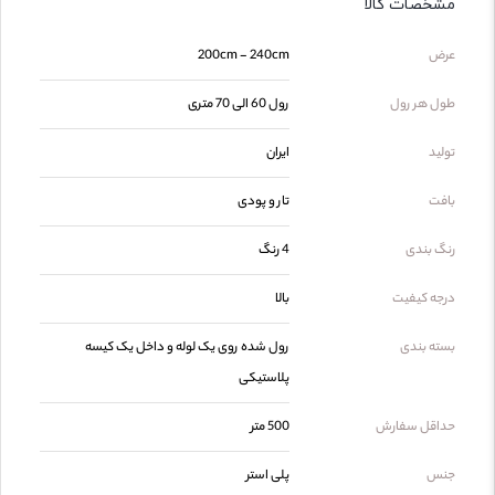
مشخصات کالا
عرض
200cm - 240cm
طول هر رول
رول 60 الی 70 متری
تولید
ایران
بافت
تار و پودی
رنگ بندی
4 رنگ
درجه کیفیت
بالا
بسته بندی
رول شده روی یک لوله و داخل یک کیسه
پلاستیکی
حداقل سفارش
500 متر
جنس
پلی استر