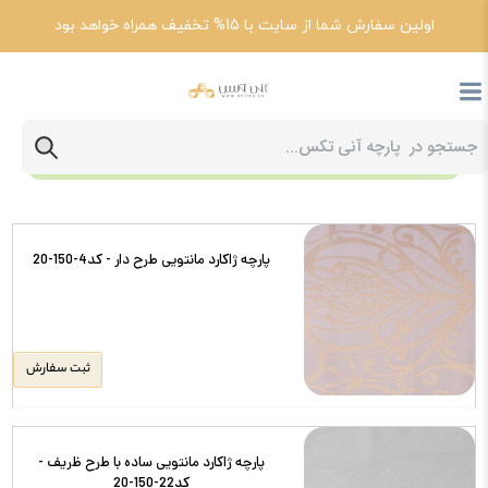
اولین سفارش شما از سایت با 15% تخفیف همراه خواهد بود
فیلتر
تخفیف‌دارها
پارچه ژاکارد مانتویی طرح دار - کد4-150-20
ثبت سفارش
پارچه ژاکارد مانتویی ساده با طرح ظریف -
کد22-150-20