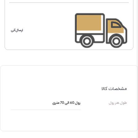
ارسال‌آنی
مشخصات کالا
طول هر رول
رول 60 الی 70 متری