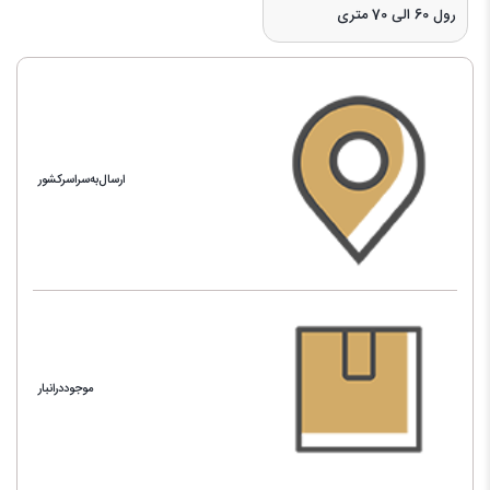
رول 60 الی 70 متری
ارسال‌به‌سراسرکشور
موجوددرانبار