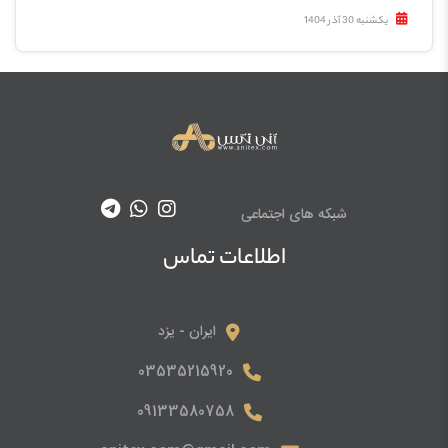
یکشنبه 30 آذر 1404
شبکه های اجتماعی
اطلاعات تماس
ایران - یزد
03535215920
09133580758