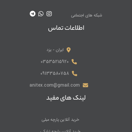
شبکه های اجتماعی
اطلاعات تماس
ایران - یزد
03535215920
09133580758
anitex.com@gmail.com
لینک های مفید
خرید آنلاین پارچه مبلی
خرید آنلاین پارچه تشکی