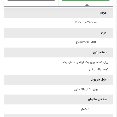
عرض
200cm - 240cm
وزن
900_180 g/m2
بسته بندی
رول شده روی یک لوله و داخل یک
کیسه پلاستیکی
طول هر رول
رول 60 الی 70 متری
حداقل سفارش
500 متر