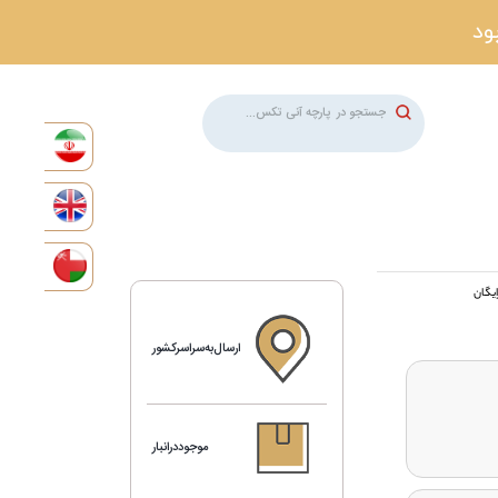
ارسال‌به‌سراسرکشور
موجوددرانبار