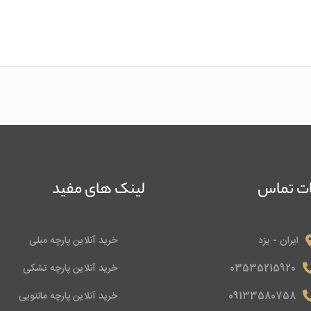
ات تماس
لینک های مفید
ایران - یزد
خرید آنلاین پارچه مبلی
03535215920
خرید آنلاین پارچه تشکی
09133580758
خرید آنلاین پارچه مانتویی