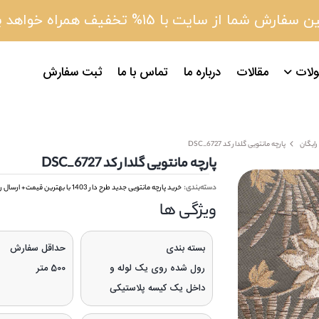
 سفارش شما از سایت با 15% تخفیف همراه خواهد بود
لات
مقالات
درباره ما
تماس با ما
ثبت سفارش
پارچه مانتویی گلدار کد DSC_6727
پارچه مانتویی گلدار کد DSC_6727
دسته‌بندی:
خرید پارچه مانتویی جدید طرح دار 1403 با بهترین قیمت+ ارسال رایگان
ویژگی‌ ها
بسته بندی
حداقل سفارش
رول شده روی یک لوله و
500 متر
داخل یک کیسه پلاستیکی