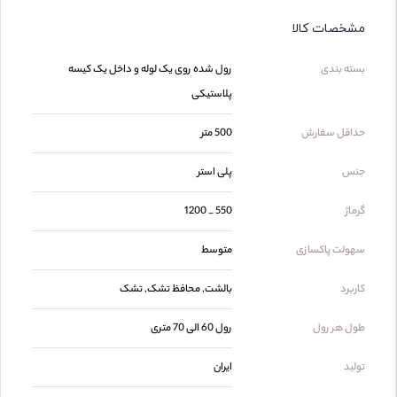
مشخصات کالا
بسته بندی
رول شده روی یک لوله و داخل یک کیسه
پلاستیکی
حداقل سفارش
500 متر
جنس
پلی استر
گرماژ
550 _ 1200
سهولت پاکسازی
متوسط
کاربرد
بالشت, محافظ تشک, تشک
طول هر رول
رول 60 الی 70 متری
تولید
ایران