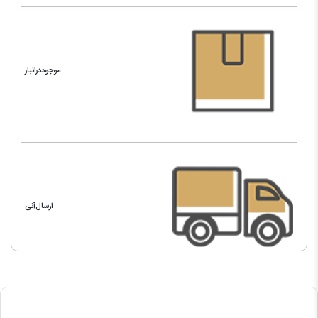
موجوددرانبار
ارسال‌آنی