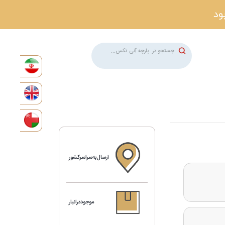
ارسال‌به‌سراسرکشور
موجوددرانبار