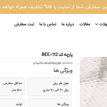
 سفارش شما از سایت با 15% تخفیف همراه خواهد بود
لات
مقالات
درباره ما
تماس با ما
ثبت سفارش
پارچه کد 112-BEE
دسته‌بندی:
انواع پارچه گردباف و کاربرد آن
ویژگی‌ ها
طول هر رول
حداقل سفارش
رول 60 الی 70 متری
500 متر
ویژگی ها
تولید