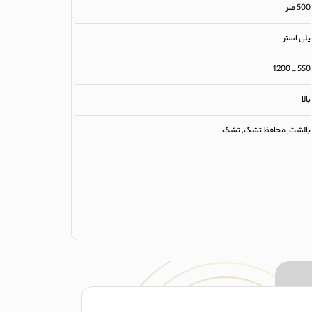
500 متر
پلی استر
550 _ 1200
بالا
بالشت, محافظ تشک, تشک