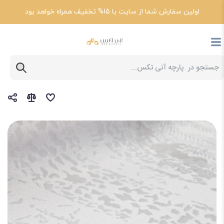
اولین سفارش شما از سایت با 15% تخفیف همراه خواهد بود
پارچه آنی تکس
خرید پارچه تشک و ملحفه ای + قیمت پارچه تشک عروس