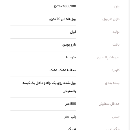
وزن
900_180 g/m2
طول هر رول
رول 60 الی 70 متری
تولید
ایران
بافت
تار و پودی
سهولت پاکسازی
متوسط
کاربرد
محافظ تشک, تشک
بسته بندی
رول شده روی یک لوله و داخل یک کیسه
پلاستیکی
حداقل سفارش
500 متر
جنس
پلی استر
رنگ بندی
4 رنگ