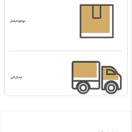
موجوددرانبار
ارسال‌آنی