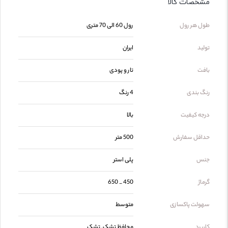
مشخصات کالا
طول هر رول
رول 60 الی 70 متری
تولید
ایران
بافت
تار و پودی
رنگ بندی
4 رنگ
درجه کیفیت
بالا
حداقل سفارش
500 متر
جنس
پلی استر
گرماژ
450 _ 650
سهولت پاکسازی
متوسط
کاربرد
محافظ تشک, تشک