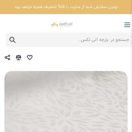
اولین سفارش شما از سایت با 15% تخفیف همراه خواهد بود
پارچه آنی تکس
خرید پارچه تشک و ملحفه ای + قیمت پارچه تشک عروس