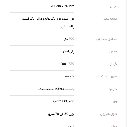
عرض
200cm - 240cm
بسته بندی
رول شده روی یک لوله و داخل یک کیسه
پلاستیکی
حداقل سفارش
500 متر
جنس
پلی استر
گرماژ
550 _ 1200
سهولت پاکسازی
متوسط
کاربرد
بالشت, محافظ تشک, تشک
وزن
900_180 g/m2
طول هر رول
رول 60 الی 70 متری
تولید
ایران