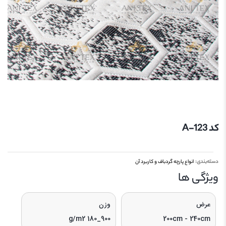
کد 123-A
دسته‌بندی:
انواع پارچه گردباف و کاربرد آن
ویژگی‌ ها
عرض
وزن
900_180 g/m2
200cm - 240cm